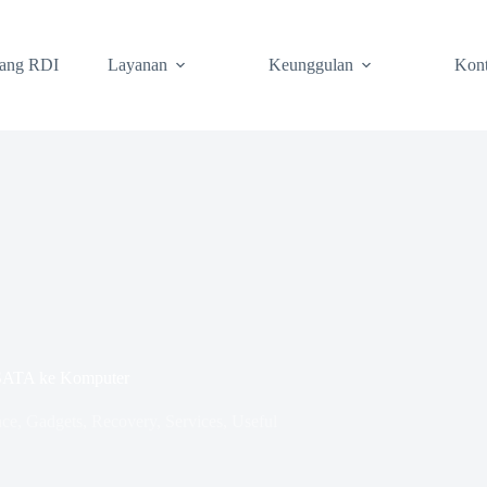
tang RDI
Layanan
Keunggulan
Kon
SATA ke Komputer
nce
,
Gadgets
,
Recovery
,
Services
,
Useful