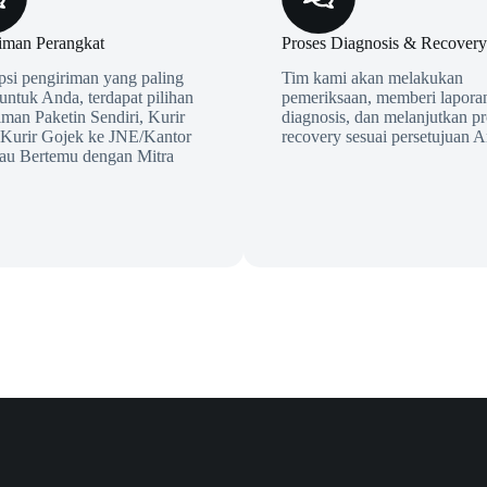
iman Perangkat
Proses Diagnosis & Recovery
opsi pengiriman yang paling
Tim kami akan melakukan
 untuk Anda, terdapat pilihan
pemeriksaan, memberi laporan
iman Paketin Sendiri, Kurir
diagnosis, dan melanjutkan pr
 Kurir Gojek ke JNE/Kantor
recovery sesuai persetujuan A
tau Bertemu dengan Mitra