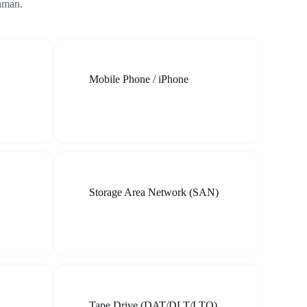
aman.
Mobile Phone / iPhone
Storage Area Network (SAN)
Tape Drive (DAT/DLT/LTO)