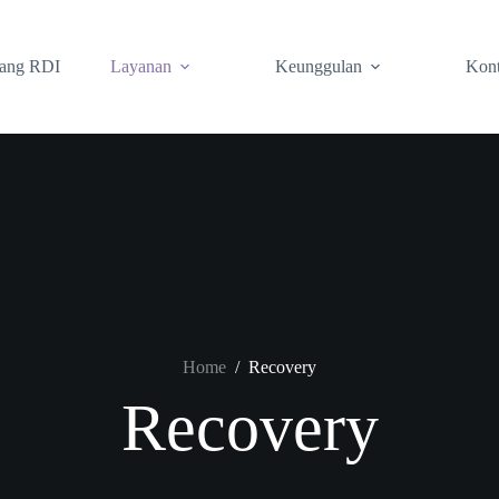
tang RDI
Layanan
Keunggulan
Kon
Home
/
Recovery
Recovery