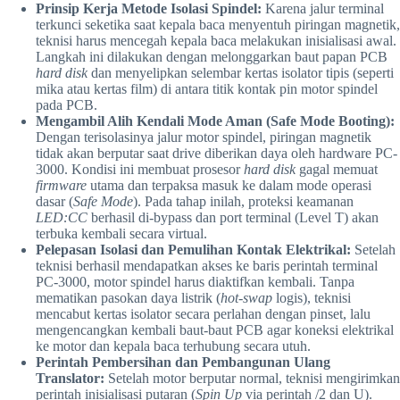
Prinsip Kerja Metode Isolasi Spindel:
Karena jalur terminal
terkunci seketika saat kepala baca menyentuh piringan magnetik,
teknisi harus mencegah kepala baca melakukan inisialisasi awal.
Langkah ini dilakukan dengan melonggarkan baut papan PCB
hard disk
dan menyelipkan selembar kertas isolator tipis (seperti
mika atau kertas film) di antara titik kontak pin motor spindel
pada PCB.
Mengambil Alih Kendali Mode Aman (Safe Mode Booting):
Dengan terisolasinya jalur motor spindel, piringan magnetik
tidak akan berputar saat drive diberikan daya oleh hardware PC-
3000. Kondisi ini membuat prosesor
hard disk
gagal memuat
firmware
utama dan terpaksa masuk ke dalam mode operasi
dasar (
Safe Mode
). Pada tahap inilah, proteksi keamanan
LED:CC
berhasil di-bypass dan port terminal (Level T) akan
terbuka kembali secara virtual.
Pelepasan Isolasi dan Pemulihan Kontak Elektrikal:
Setelah
teknisi berhasil mendapatkan akses ke baris perintah terminal
PC-3000, motor spindel harus diaktifkan kembali. Tanpa
mematikan pasokan daya listrik (
hot-swap
logis), teknisi
mencabut kertas isolator secara perlahan dengan pinset, lalu
mengencangkan kembali baut-baut PCB agar koneksi elektrikal
ke motor dan kepala baca terhubung secara utuh.
Perintah Pembersihan dan Pembangunan Ulang
Translator:
Setelah motor berputar normal, teknisi mengirimkan
perintah inisialisasi putaran (
Spin Up
via perintah /2 dan U).