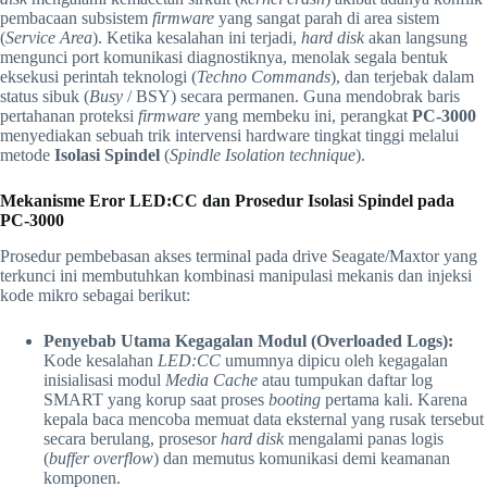
pembacaan subsistem
firmware
yang sangat parah di area sistem
(
Service Area
). Ketika kesalahan ini terjadi,
hard disk
akan langsung
mengunci port komunikasi diagnostiknya, menolak segala bentuk
eksekusi perintah teknologi (
Techno Commands
), dan terjebak dalam
status sibuk (
Busy
/ BSY) secara permanen. Guna mendobrak baris
pertahanan proteksi
firmware
yang membeku ini, perangkat
PC-3000
menyediakan sebuah trik intervensi hardware tingkat tinggi melalui
metode
Isolasi Spindel
(
Spindle Isolation technique
).
Mekanisme Eror LED:CC dan Prosedur Isolasi Spindel pada
PC-3000
Prosedur pembebasan akses terminal pada drive Seagate/Maxtor yang
terkunci ini membutuhkan kombinasi manipulasi mekanis dan injeksi
kode mikro sebagai berikut:
Penyebab Utama Kegagalan Modul (Overloaded Logs):
Kode kesalahan
LED:CC
umumnya dipicu oleh kegagalan
inisialisasi modul
Media Cache
atau tumpukan daftar log
SMART yang korup saat proses
booting
pertama kali. Karena
kepala baca mencoba memuat data eksternal yang rusak tersebut
secara berulang, prosesor
hard disk
mengalami panas logis
(
buffer overflow
) dan memutus komunikasi demi keamanan
komponen.