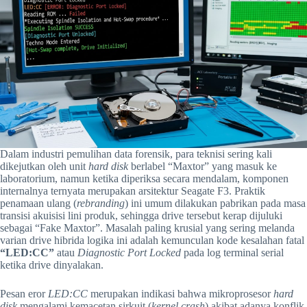
Dalam industri pemulihan data forensik, para teknisi sering kali
dikejutkan oleh unit
hard disk
berlabel “Maxtor” yang masuk ke
laboratorium, namun ketika diperiksa secara mendalam, komponen
internalnya ternyata merupakan arsitektur Seagate F3. Praktik
penamaan ulang (
rebranding
) ini umum dilakukan pabrikan pada masa
transisi akuisisi lini produk, sehingga drive tersebut kerap dijuluki
sebagai “Fake Maxtor”. Masalah paling krusial yang sering melanda
varian drive hibrida logika ini adalah kemunculan kode kesalahan fatal
“LED:CC”
atau
Diagnostic Port Locked
pada log terminal serial
ketika drive dinyalakan.
Pesan eror
LED:CC
merupakan indikasi bahwa mikroprosesor
hard
disk
mengalami kemacetan sirkuit (
kernel crash
) akibat adanya konflik