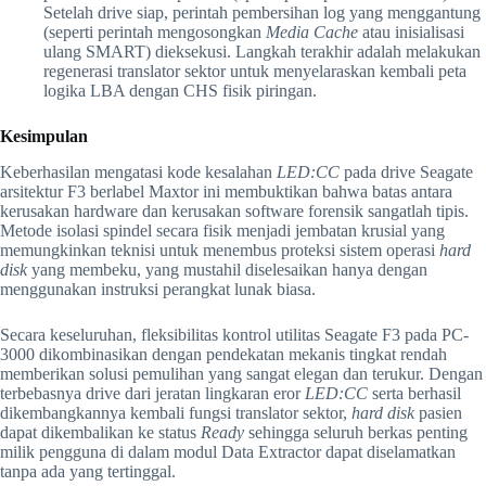
Setelah drive siap, perintah pembersihan log yang menggantung
(seperti perintah mengosongkan
Media Cache
atau inisialisasi
ulang SMART) dieksekusi. Langkah terakhir adalah melakukan
regenerasi translator sektor untuk menyelaraskan kembali peta
logika LBA dengan CHS fisik piringan.
Kesimpulan
Keberhasilan mengatasi kode kesalahan
LED:CC
pada drive Seagate
arsitektur F3 berlabel Maxtor ini membuktikan bahwa batas antara
kerusakan hardware dan kerusakan software forensik sangatlah tipis.
Metode isolasi spindel secara fisik menjadi jembatan krusial yang
memungkinkan teknisi untuk menembus proteksi sistem operasi
hard
disk
yang membeku, yang mustahil diselesaikan hanya dengan
menggunakan instruksi perangkat lunak biasa.
Secara keseluruhan, fleksibilitas kontrol utilitas Seagate F3 pada PC-
3000 dikombinasikan dengan pendekatan mekanis tingkat rendah
memberikan solusi pemulihan yang sangat elegan dan terukur. Dengan
terbebasnya drive dari jeratan lingkaran eror
LED:CC
serta berhasil
dikembangkannya kembali fungsi translator sektor,
hard disk
pasien
dapat dikembalikan ke status
Ready
sehingga seluruh berkas penting
milik pengguna di dalam modul Data Extractor dapat diselamatkan
tanpa ada yang tertinggal.