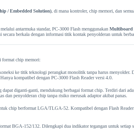
hip / Embedded Solution)
, di mana kontroler, chip memori, dan semua
es melalui antarmuka standar, PC-3000 Flash menggunakan
Multiboard
i secara berkala dengan informasi titik kontak penyolderan untuk berb
 format chip memori:
eksi ke titik teknologi perangkat monolitik tanpa harus menyolder.
anya kompatibel dengan PC-3000 Flash Reader versi 4.0.
apat diganti-ganti, mendukung berbagai format chip. Terdiri dari ad
n penyolderan chip tanpa risiko merusak adaptor akibat panas.
ntuk chip berformat LGA/TLGA-52. Kompatibel dengan Flash Reader v
rmat BGA-152/132. Dilengkapi dua indikator tegangan untuk setiap sir