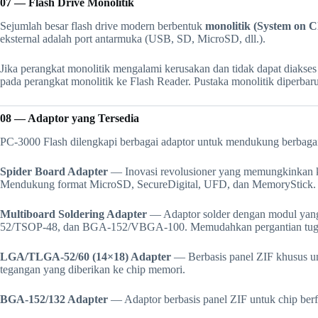
07 — Flash Drive Monolitik
Sejumlah besar flash drive modern berbentuk
monolitik (System on C
eksternal adalah port antarmuka (USB, SD, MicroSD, dll.).
Jika perangkat monolitik mengalami kerusakan dan tidak dapat diaks
pada perangkat monolitik ke Flash Reader. Pustaka monolitik diperbaru
08 — Adaptor yang Tersedia
PC-3000 Flash dilengkapi berbagai adaptor untuk mendukung berbagai
Spider Board Adapter
— Inovasi revolusioner yang memungkinkan kon
Mendukung format MicroSD, SecureDigital, UFD, dan MemoryStick. H
Multiboard Soldering Adapter
— Adaptor solder dengan modul yang d
52/TSOP-48, dan BGA-152/VBGA-100. Memudahkan pergantian tugas da
LGA/TLGA-52/60 (14×18) Adapter
— Berbasis panel ZIF khusus u
tegangan yang diberikan ke chip memori.
BGA-152/132 Adapter
— Adaptor berbasis panel ZIF untuk chip berfo