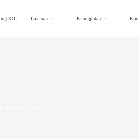
tang RDI
Layanan
Keunggulan
Kon
n Data dari Memori NAND
nce
,
Gadgets
,
Recovery
,
Services
,
Useful