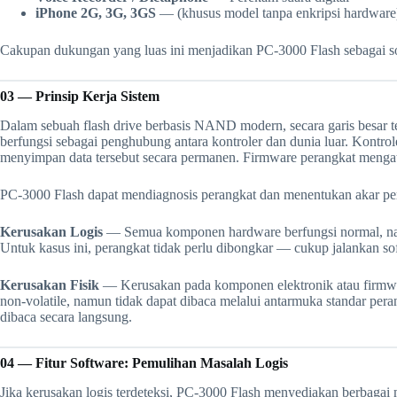
iPhone 2G, 3G, 3GS
— (khusus model tanpa enkripsi hardware
Cakupan dukungan yang luas ini menjadikan PC-3000 Flash sebagai sol
03 — Prinsip Kerja Sistem
Dalam sebuah flash drive berbasis NAND modern, secara garis besar t
berfungsi sebagai penghubung antara kontroler dan dunia luar. Kontr
menyimpan data tersebut secara permanen. Firmware perangkat mengat
PC-3000 Flash dapat mendiagnosis perangkat dan menentukan akar perm
Kerusakan Logis
— Semua komponen hardware berfungsi normal, namun t
Untuk kasus ini, perangkat tidak perlu dibongkar — cukup jalankan s
Kerusakan Fisik
— Kerusakan pada komponen elektronik atau firmwar
non-volatile, namun tidak dapat dibaca melalui antarmuka standar per
dibaca secara langsung.
04 — Fitur Software: Pemulihan Masalah Logis
Jika kerusakan logis terdeteksi, PC-3000 Flash menyediakan berbaga