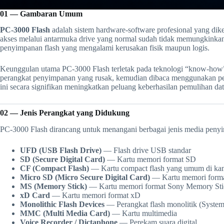
01 — Gambaran Umum
PC-3000 Flash
adalah sistem hardware-software profesional yang di
akses melalui antarmuka drive yang normal sudah tidak memungkinkan 
penyimpanan flash yang mengalami kerusakan fisik maupun logis.
Keunggulan utama PC-3000 Flash terletak pada teknologi “know-how” m
perangkat penyimpanan yang rusak, kemudian dibaca menggunakan p
ini secara signifikan meningkatkan peluang keberhasilan pemulihan dat
02 — Jenis Perangkat yang Didukung
PC-3000 Flash dirancang untuk menangani berbagai jenis media peny
UFD (USB Flash Drive)
— Flash drive USB standar
SD (Secure Digital Card)
— Kartu memori format SD
CF (Compact Flash)
— Kartu compact flash yang umum di kam
Micro SD (Micro Secure Digital Card)
— Kartu memori forma
MS (Memory Stick)
— Kartu memori format Sony Memory Sti
xD Card
— Kartu memori format xD
Monolithic Flash Devices
— Perangkat flash monolitik (System
MMC (Multi Media Card)
— Kartu multimedia
Voice Recorder / Dictaphone
— Perekam suara digital