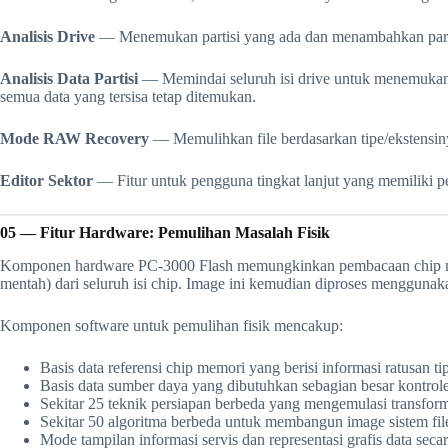
Analisis Drive
— Menemukan partisi yang ada dan menambahkan partis
Analisis Data Partisi
— Memindai seluruh isi drive untuk menemukan fi
semua data yang tersisa tetap ditemukan.
Mode RAW Recovery
— Memulihkan file berdasarkan tipe/ekstensinya
Editor Sektor
— Fitur untuk pengguna tingkat lanjut yang memiliki p
05 — Fitur Hardware: Pemulihan Masalah Fisik
Komponen hardware PC-3000 Flash memungkinkan pembacaan chip memo
mentah) dari seluruh isi chip. Image ini kemudian diproses mengguna
Komponen software untuk pemulihan fisik mencakup:
Basis data referensi chip memori yang berisi informasi ratusan ti
Basis data sumber daya yang dibutuhkan sebagian besar kontrol
Sekitar 25 teknik persiapan berbeda yang mengemulasi transform
Sekitar 50 algoritma berbeda untuk membangun image sistem fil
Mode tampilan informasi servis dan representasi grafis data secar