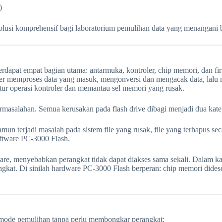
)
usi komprehensif bagi laboratorium pemulihan data yang menangani be
erdapat empat bagian utama: antarmuka, kontroler, chip memori, dan f
oler memproses data yang masuk, mengonversi dan mengacak data, lalu
ur operasi kontroler dan memantau sel memori yang rusak.
asalahan. Semua kerusakan pada flash drive dibagi menjadi dua kateg
erjadi masalah pada sistem file yang rusak, file yang terhapus secara
oftware PC-3000 Flash.
e, menyebabkan perangkat tidak dapat diakses sama sekali. Dalam ka
angkat. Di sinilah hardware PC-3000 Flash berperan: chip memori dides
i mode pemulihan tanpa perlu membongkar perangkat: