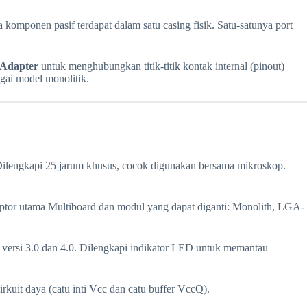
 komponen pasif terdapat dalam satu casing fisik. Satu-satunya port
 Adapter
untuk menghubungkan titik-titik kontak internal (pinout)
agai model monolitik.
 Dilengkapi 25 jarum khusus, cocok digunakan bersama mikroskop.
aptor utama Multiboard dan modul yang dapat diganti: Monolith, LGA-
ersi 3.0 dan 4.0. Dilengkapi indikator LED untuk memantau
kuit daya (catu inti Vcc dan catu buffer VccQ).