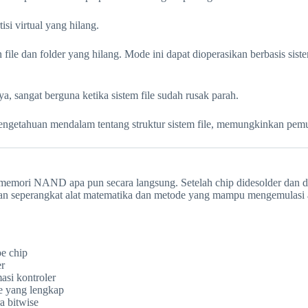
i virtual yang hilang.
le dan folder yang hilang. Mode ini dapat dioperasikan berbasis siste
, sangat berguna ketika sistem file sudah rusak parah.
engetahuan mendalam tentang struktur sistem file, memungkinkan pemul
ri NAND apa pun secara langsung. Setelah chip didesolder dan dit
kan seperangkat alat matematika dan metode yang mampu mengemulasi a
pe chip
er
asi kontroler
e yang lengkap
a bitwise