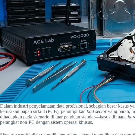
Dalam industri penyelamatan data profesional, sebagian besar kasus y
kerusakan papan sirkuit (PCB), penumpukan
bad sector
yang parah, h
dihadapkan pada skenario di luar panduan standar—kasus di mana
har
perangkat non-PC dengan sistem operasi khusus.
Skenario rumit inilah yang dikategorikan sebagai pemulihan data non-ti