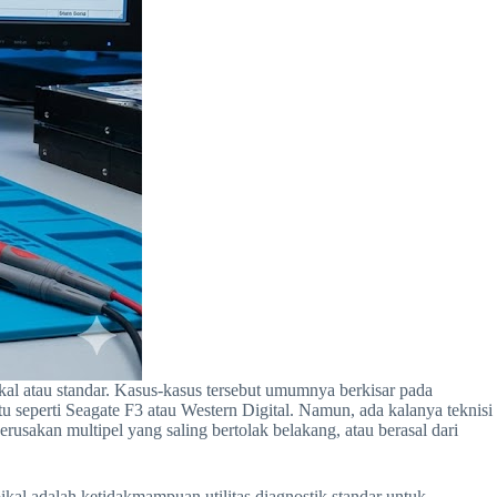
kal atau standar. Kasus-kasus tersebut umumnya berkisar pada
seperti Seagate F3 atau Western Digital. Namun, ada kalanya teknisi
usakan multipel yang saling bertolak belakang, atau berasal dari
ipikal adalah ketidakmampuan utilitas diagnostik standar untuk