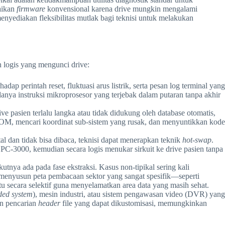
baikan
firmware
konvensional karena drive mungkin mengalami
nyediakan fleksibilitas mutlak bagi teknisi untuk melakukan
n logis yang mengunci drive:
ap perintah reset, fluktuasi arus listrik, serta pesan log terminal yang
danya instruksi mikroprosesor yang terjebak dalam putaran tanpa akhir
ve pasien terlalu langka atau tidak didukung oleh database otomatis,
r ROM, mencari koordinat sub-sistem yang rusak, dan menyuntikkan kode
tal dan tidak bisa dibaca, teknisi dapat menerapkan teknik
hot-swap
.
3000, kemudian secara logis menukar sirkuit ke drive pasien tanpa
kutnya ada pada fase ekstraksi. Kasus non-tipikal sering kali
i menyusun peta pembacaan sektor yang sangat spesifik—seperti
ntu secara selektif guna menyelamatkan area data yang masih sehat.
ed system
), mesin industri, atau sistem pengawasan video (DVR) yang
an pencarian
header
file yang dapat dikustomisasi, memungkinkan