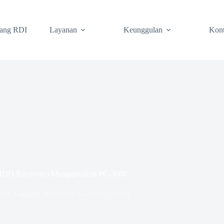
tang RDI
Layanan
Keunggulan
Kon
l HDD Recovery) Menggunakan PC-3000
nce
,
Gadgets
,
Recovery
,
Services
,
Useful