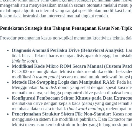
mengenali atau menyelesaikan masalah secara otomatis melalui menu pe
malafungsi algoritma internal yang sangat spesifik atau modifikasi ha
kustomisasi instruksi dan intervensi manual tingkat rendah.
Pendekatan Strategis dan Tahapan Penanganan Kasus Non-Tipik
Prosedur penanganan kasus non-tipikal menuntut kreativitas teknisi 
Diagnosis Anomali Perilaku Drive (Behavioral Analysis):
Lan
tidak biasa. Teknisi harus menganalisis apakah kegagalan inisia
(
infinite loop
).
Modifikasi Kode Mikro ROM Secara Manual (Custom Patch
PC-3000 memungkinkan teknisi untuk membuka editor heksades
modifikasi (
custom patch
) secara manual untuk melewati fungsi
Metode Hot-Swapping Logis dan Manipulasi RAM:
Pada kas
Menggunakan
hard disk
donor yang sehat dengan spesifikasi ide
mematikan daya, sehingga pengontrol drive pasien dipaksa bero
Konfigurasi Pembacaan Sektor Khusus pada Data Extracto
melibatkan drive dengan kepala baca (
head
) yang sangat lemah 
membaca data secara terbalik (
backward reading
), meleompati r
Penerjemahan Struktur Sistem File Non-Standar:
Kasus non-
menggunakan sistem file modifikasi pabrikan. Data Extractor men
teknisi menyusun kembali struktur folder yang hilang meskipun tab