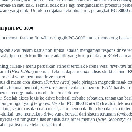
rbaikan satu klik. Teknisi tidak bisa lagi mengandalkan prosedur per
rdware yang unik. Untuk mengatasi kebuntuan ini, perangkat
PC-3000
me
al pada PC-3000
dalam memanfaatkan fitur-fitur canggih PC-3000 untuk memotong batasa
gkah awal dalam kasus non-tipikal adalah mengamati respons drive terhad
lisasi dipicu oleh konflik kode adaptif yang korup di dalam ROM atau a
ing):
Ketika menu perbaikan standar tertolak karena versi
firmware
dri
imal (
Hex Editor
) internal. Teknisi dapat menganalisis struktur bine
 proteksi yang membuat drive macet.
us di mana area sistem (
Service Area
) pada piringan magnetik rusak to
ntik, teknisi memuat
firmware
donor ke dalam memori RAM hardware PC-
perasi menggunakan modul instruksi donor.
r:
Setelah akses logis ke drive berhasil terbuka sebagian, tantangan beri
atau piringan yang tergores. Melalui
PC-3000 Data Extractor
, teknis
entang sektor rusak secara masif, atau menonaktifkan kepala baca terte
tipikal juga mencakup drive yang berasal dari sistem tertanam (
embedd
yediakan fungsionalitas analisis data biner mentah (
Raw Recovery
) d
el partisi drive telah rusak total.