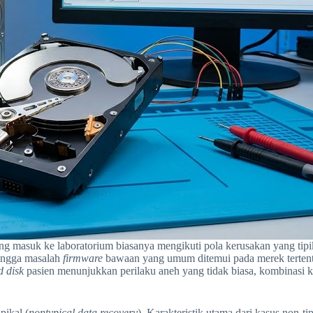
ang masuk ke laboratorium biasanya mengikuti pola kerusakan yang tipi
ingga masalah
firmware
bawaan yang umum ditemui pada merek tertentu 
d disk
pasien menunjukkan perilaku aneh yang tidak biasa, kombinasi ker
pikal (
nontypical data recovery
). Karakteristik utama dari kasus non-t