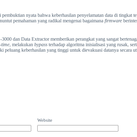
i pembuktian nyata bahwa keberhasilan penyelamatan data di tingkat ter
ni menuntut pemahaman yang radikal mengenai bagaimana
firmware
berinte
-3000 dan Data Extractor memberikan perangkat yang sangat bertenaga b
-time
, melakukan
bypass
terhadap algoritma inisialisasi yang rusak, s
ki peluang keberhasilan yang tinggi untuk dievakuasi datanya secara ut
Website