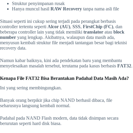
Struktur penyimpanan rusak
Hanya muncul hasil
RAW Recovery
tanpa nama asli file
Situasi seperti ini cukup sering terjadi pada perangkat berbasis
controller tertentu seperti
Alcor (AU)
,
SSS
,
FirstChip (FC)
, dan
beberapa controller lain yang tidak memiliki
translator
atau
block
number
yang lengkap. Akibatnya, walaupun data masih ada,
menyusun kembali struktur file menjadi tantangan besar bagi teknisi
recovery data.
Namun kabar baiknya, kini ada pendekatan baru yang membantu
menyelesaikan masalah tersebut, terutama pada kasus berbasis
FAT32
.
Kenapa File FAT32 Bisa Berantakan Padahal Data Masih Ada?
Ini yang sering membingungkan.
Banyak orang berpikir jika chip NAND berhasil dibaca, file
seharusnya langsung kembali normal.
Padahal pada NAND Flash modern, data tidak disimpan secara
berurutan seperti hard disk biasa.