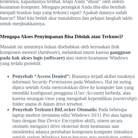
terdeteksi, kapasitasnya terlihat, tetapi Anda “diusir” oleh sistem
keamanan komputer. Mengapa perangkat Anda tiba-tiba berubah
menjadi brankas baja yang terkunci rapat? Apakah datanya sudah
hancur? Mari kita bedah akar masalahnya dan pelajari langkah taktis
untuk menjinakkannya.
Mengapa Akses Penyimpanan Bisa Ditolak atau Terkunci?
Masalah ini umumnya bukan disebabkan oleh kerusakan fisik
komponen memori (
hardware
), melainkan murni karena
gangguan
pada hak akses logis (software)
atau sistem keamanan Windows
yang terlalu protektif.
Penyebab “Access Denied”:
Biasanya terjadi akibat rusaknya
informasi
Security Permissions
pada Windows. Hal ini sering
dipicu setelah Anda mencolokkan drive ke komputer lain yang
memiliki konfigurasi pengguna (
User Account
) berbeda, atau
karena serangan virus yang mengubah kepemilikan (
ownership
)
folder utama di dalam drive tersebut.
Penyebab Terkunci BitLocker Otomatis:
Pada beberapa
laptop modern (terutama edisi Windows 10/11 Pro atau laptop
baru dengan fitur
Device Encryption
aktif), sistem secara
otomatis mengunci drive eksternal demi keamanan saat
mendeteksi adanya perubahan komponen komputer (misalnya
setelah
update
Windows besar-besaran atau perubahan
setting