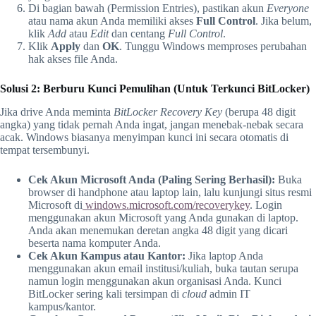
Di bagian bawah (Permission Entries), pastikan akun
Everyone
atau nama akun Anda memiliki akses
Full Control
. Jika belum,
klik
Add
atau
Edit
dan centang
Full Control
.
Klik
Apply
dan
OK
. Tunggu Windows memproses perubahan
hak akses file Anda.
Solusi 2: Berburu Kunci Pemulihan (Untuk Terkunci BitLocker)
Jika drive Anda meminta
BitLocker Recovery Key
(berupa 48 digit
angka) yang tidak pernah Anda ingat, jangan menebak-nebak secara
acak. Windows biasanya menyimpan kunci ini secara otomatis di
tempat tersembunyi.
Cek Akun Microsoft Anda (Paling Sering Berhasil):
Buka
browser di handphone atau laptop lain, lalu kunjungi situs resmi
Microsoft di
windows.microsoft.com/recoverykey
. Login
menggunakan akun Microsoft yang Anda gunakan di laptop.
Anda akan menemukan deretan angka 48 digit yang dicari
beserta nama komputer Anda.
Cek Akun Kampus atau Kantor:
Jika laptop Anda
menggunakan akun email institusi/kuliah, buka tautan serupa
namun login menggunakan akun organisasi Anda. Kunci
BitLocker sering kali tersimpan di
cloud
admin IT
kampus/kantor.