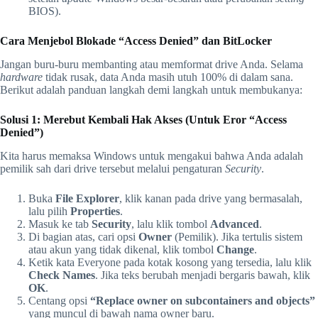
BIOS).
Cara Menjebol Blokade “Access Denied” dan BitLocker
Jangan buru-buru membanting atau memformat drive Anda. Selama
hardware
tidak rusak, data Anda masih utuh 100% di dalam sana.
Berikut adalah panduan langkah demi langkah untuk membukanya:
Solusi 1: Merebut Kembali Hak Akses (Untuk Eror “Access
Denied”)
Kita harus memaksa Windows untuk mengakui bahwa Anda adalah
pemilik sah dari drive tersebut melalui pengaturan
Security
.
Buka
File Explorer
, klik kanan pada drive yang bermasalah,
lalu pilih
Properties
.
Masuk ke tab
Security
, lalu klik tombol
Advanced
.
Di bagian atas, cari opsi
Owner
(Pemilik). Jika tertulis sistem
atau akun yang tidak dikenal, klik tombol
Change
.
Ketik kata Everyone pada kotak kosong yang tersedia, lalu klik
Check Names
. Jika teks berubah menjadi bergaris bawah, klik
OK
.
Centang opsi
“Replace owner on subcontainers and objects”
yang muncul di bawah nama owner baru.