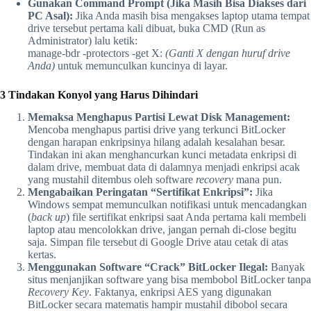
Gunakan Command Prompt (Jika Masih Bisa Diakses dari
PC Asal):
Jika Anda masih bisa mengakses laptop utama tempat
drive tersebut pertama kali dibuat, buka CMD (Run as
Administrator) lalu ketik:
manage-bdr -protectors -get X:
(Ganti X dengan huruf drive
Anda)
untuk memunculkan kuncinya di layar.
3 Tindakan Konyol yang Harus Dihindari
Memaksa Menghapus Partisi Lewat Disk Management:
Mencoba menghapus partisi drive yang terkunci BitLocker
dengan harapan enkripsinya hilang adalah kesalahan besar.
Tindakan ini akan menghancurkan kunci metadata enkripsi di
dalam drive, membuat data di dalamnya menjadi enkripsi acak
yang mustahil ditembus oleh software
recovery
mana pun.
Mengabaikan Peringatan “Sertifikat Enkripsi”:
Jika
Windows sempat memunculkan notifikasi untuk mencadangkan
(
back up
) file sertifikat enkripsi saat Anda pertama kali membeli
laptop atau mencolokkan drive, jangan pernah di-close begitu
saja. Simpan file tersebut di Google Drive atau cetak di atas
kertas.
Menggunakan Software “Crack” BitLocker Ilegal:
Banyak
situs menjanjikan software yang bisa membobol BitLocker tanpa
Recovery Key
. Faktanya, enkripsi AES yang digunakan
BitLocker secara matematis hampir mustahil dibobol secara