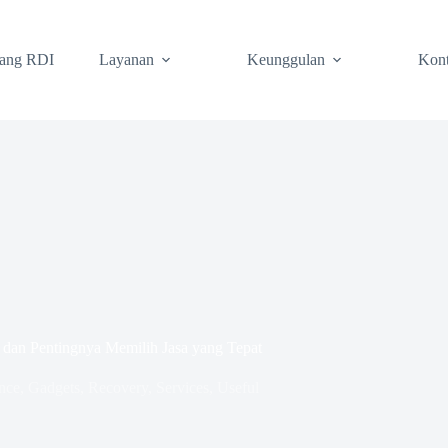
tang RDI
Layanan
Keunggulan
Kon
 dan Pentingnya Memilih Jasa yang Tepat
nce
,
Gadgets
,
Recovery
,
Services
,
Useful