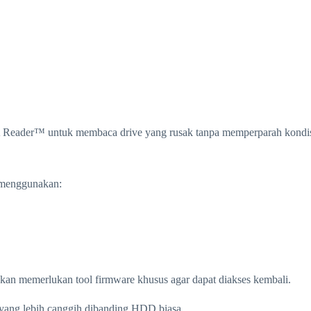
A Reader™ untuk membaca drive yang rusak tanpa memperparah kondis
 menggunakan:
kan memerlukan tool firmware khusus agar dapat diakses kembali.
 yang lebih canggih dibanding HDD biasa.