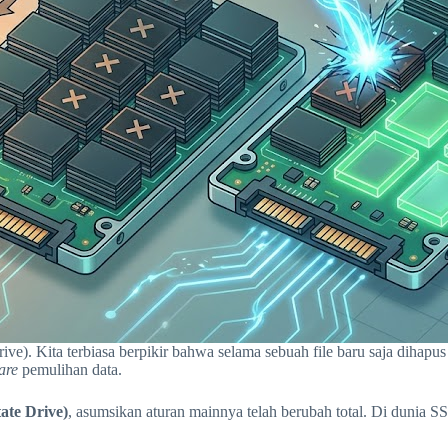
e). Kita terbiasa berpikir bahwa selama sebuah file baru saja dihapus
are
pemulihan data.
ate Drive)
, asumsikan aturan mainnya telah berubah total. Di dunia