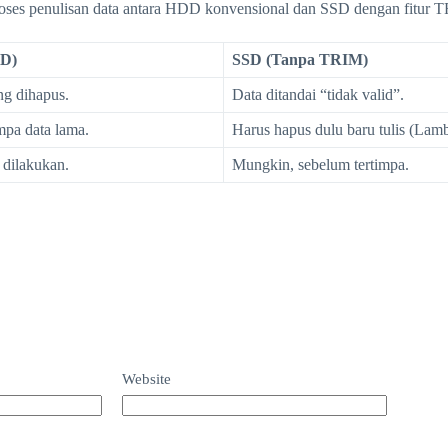
roses penulisan data antara HDD konvensional dan SSD dengan fitur 
DD)
SSD (Tanpa TRIM)
g dihapus.
Data ditandai “tidak valid”.
pa data lama.
Harus hapus dulu baru tulis (Lamb
dilakukan.
Mungkin, sebelum tertimpa.
Website