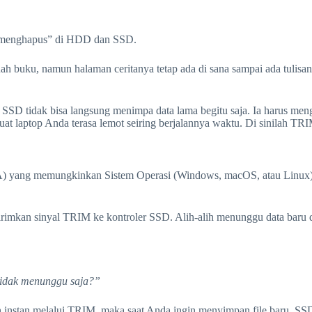
 “menghapus” di HDD dan SSD.
ah buku, namun halaman ceritanya tetap ada di sana sampai ada tulisa
 SSD tidak bisa langsung menimpa data lama begitu saja. Ia harus meng
t laptop Anda terasa lemot seiring berjalannya waktu. Di sinilah TRI
) yang memungkinkan Sistem Operasi (Windows, macOS, atau Linux)
girimkan sinyal TRIM ke kontroler SSD. Alih-alih menunggu data ba
tidak menunggu saja?”
 instan melalui TRIM, maka saat Anda ingin menyimpan file baru, SS