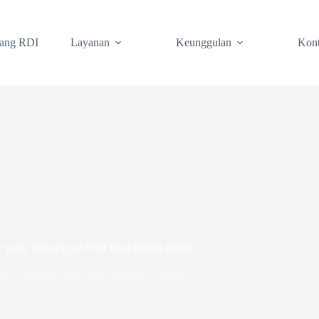
tang RDI
Layanan
Keunggulan
Kon
yang Terhapus di SSD Bisa Hilang Instan
nce
,
Gadgets
,
Recovery
,
Services
,
Useful