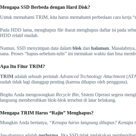
Mengapa SSD Berbeda dengan Hard Disk?
Untuk memahami TRIM, kita harus memahami perbedaan cara kerja
Pada HDD lama, menghapus file ibarat menghapus daftar isi pada sebu
HDD relatif mudah.
Namun, SSD menyimpan data dalam
blok
dan
halaman
. Masalahnya,
sana. Proses “hapus-sebelum-tulis” ini memakan waktu dan bisa membua
Apa Itu Fitur TRIM?
TRIM
adalah sebuah perintah
Advanced Technology Attachment
(ATA
sudah tidak lagi dianggap penting (karena dihapus oleh pengguna).
Begitu Anda mengosongkan
Recycle Bin
, Sistem Operasi segera men
langsung membersihkan blok-blok tersebut di latar belakang.
Mengapa TRIM Harus “Rajin” Menghapus?
Mungkin Anda bertanya,
“Kenapa harus langsung dihapus? Kenapa 
Jawabannya adalah
performa
. Jika SSD tidak melakukan pembersihan