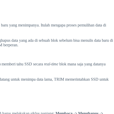
n baru yang menimpanya. Itulah mengapa proses pemulihan data di
hapus data yang ada di sebuah blok sebelum bisa menulis data baru di
M berperan.
 memberi tahu SSD secara
real-time
blok mana saja yang datanya
ru datang untuk menimpa data lama, TRIM memerintahkan SSD untuk
D harus melakukan siklus panjang:
Membaca -> Menghapus ->