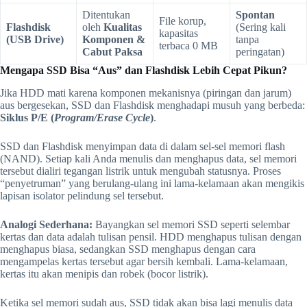
Ditentukan
Spontan
File korup,
Flashdisk
oleh
Kualitas
(Sering kali
kapasitas
(USB Drive)
Komponen &
tanpa
terbaca 0 MB
Cabut Paksa
peringatan)
Mengapa SSD Bisa “Aus” dan Flashdisk Lebih Cepat Pikun?
Jika HDD mati karena komponen mekanisnya (piringan dan jarum)
aus bergesekan, SSD dan Flashdisk menghadapi musuh yang berbeda:
Siklus P/E (
Program/Erase Cycle
)
.
SSD dan Flashdisk menyimpan data di dalam sel-sel memori flash
(NAND). Setiap kali Anda menulis dan menghapus data, sel memori
tersebut dialiri tegangan listrik untuk mengubah statusnya. Proses
“penyetruman” yang berulang-ulang ini lama-kelamaan akan mengikis
lapisan isolator pelindung sel tersebut.
Analogi Sederhana:
Bayangkan sel memori SSD seperti selembar
kertas dan data adalah tulisan pensil. HDD menghapus tulisan dengan
menghapus biasa, sedangkan SSD menghapus dengan cara
mengampelas kertas tersebut agar bersih kembali. Lama-kelamaan,
kertas itu akan menipis dan robek (bocor listrik).
Ketika sel memori sudah aus, SSD tidak akan bisa lagi menulis data