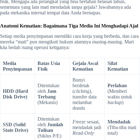
fisik. Mengapa ada perangkat yang bisa bertahan belasan tahun,
sementara yang lain mati mendadak tanpa gejala? Jawabannya ada
pada mekanika internal tempat data Anda bernapas.
Anatomi Kematian: Bagaimana Tiga Media Ini Menghadapi Ajal
Setiap media penyimpanan memiliki cara kerja yang berbeda, dan cara
mereka “mati” pun mengikuti hukum alamnya masing-masing. Mari
kita bedah ruang operasi ketiganya:
Media
Batas Usia
Gejala Awal
Sifat
Penyimpanan
Fisik
Kematian
Kematian
Bunyi
Ditentukan
berdetak
Perlahan
HDD (Hard
oleh
Jam
(
clicking
),
(Memberi
Disk Drive)
Terbang
transfer data
waktu untuk
(Mekanis)
melambat
backup
)
drastis
Ditentukan
Freeze
sesaat,
Mendadak
SSD (Solid
oleh
Jumlah
mendadak jadi
(Tiba-tiba mati
State Drive)
Tulisan
Read-Only
total)
(Siklus P/E)