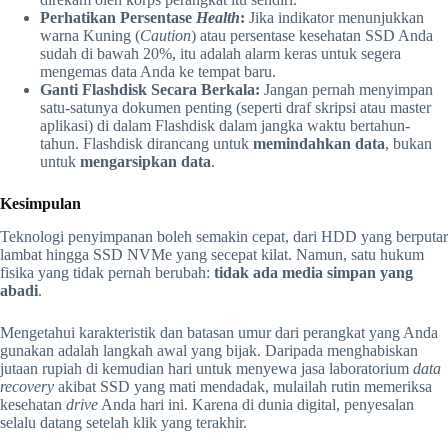
Perhatikan Persentase
Health
:
Jika indikator menunjukkan
warna Kuning (
Caution
) atau persentase kesehatan SSD Anda
sudah di bawah 20%, itu adalah alarm keras untuk segera
mengemas data Anda ke tempat baru.
Ganti Flashdisk Secara Berkala:
Jangan pernah menyimpan
satu-satunya dokumen penting (seperti draf skripsi atau master
aplikasi) di dalam Flashdisk dalam jangka waktu bertahun-
tahun. Flashdisk dirancang untuk
memindahkan data
, bukan
untuk
mengarsipkan data
.
Kesimpulan
Teknologi penyimpanan boleh semakin cepat, dari HDD yang berputar
lambat hingga SSD NVMe yang secepat kilat. Namun, satu hukum
fisika yang tidak pernah berubah:
tidak ada media simpan yang
abadi
.
Mengetahui karakteristik dan batasan umur dari perangkat yang Anda
gunakan adalah langkah awal yang bijak. Daripada menghabiskan
jutaan rupiah di kemudian hari untuk menyewa jasa laboratorium
data
recovery
akibat SSD yang mati mendadak, mulailah rutin memeriksa
kesehatan
drive
Anda hari ini. Karena di dunia digital, penyesalan
selalu datang setelah klik yang terakhir.