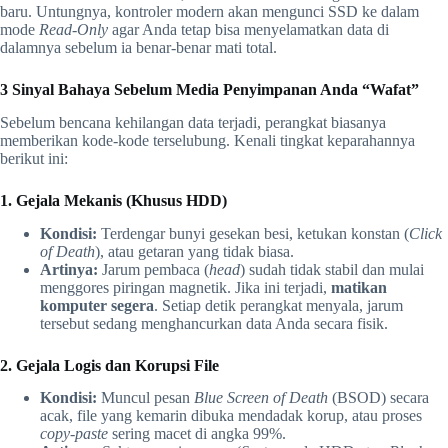
baru. Untungnya, kontroler modern akan mengunci SSD ke dalam
mode
Read-Only
agar Anda tetap bisa menyelamatkan data di
dalamnya sebelum ia benar-benar mati total.
3 Sinyal Bahaya Sebelum Media Penyimpanan Anda “Wafat”
Sebelum bencana kehilangan data terjadi, perangkat biasanya
memberikan kode-kode terselubung. Kenali tingkat keparahannya
berikut ini:
1. Gejala Mekanis (Khusus HDD)
Kondisi:
Terdengar bunyi gesekan besi, ketukan konstan (
Click
of Death
), atau getaran yang tidak biasa.
Artinya:
Jarum pembaca (
head
) sudah tidak stabil dan mulai
menggores piringan magnetik. Jika ini terjadi,
matikan
komputer segera
. Setiap detik perangkat menyala, jarum
tersebut sedang menghancurkan data Anda secara fisik.
2. Gejala Logis dan Korupsi File
Kondisi:
Muncul pesan
Blue Screen of Death
(BSOD) secara
acak, file yang kemarin dibuka mendadak korup, atau proses
copy-paste
sering macet di angka 99%.