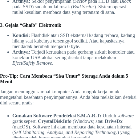
Artinya:
Sektor penyimpanan (
Sector
pada HDD atau
Block
pada SSD) sudah mulai rusak (
Bad Sector
). Sistem operasi
mulai kesulitan membaca data yang tertanam di sana.
3. Gejala “Ghaib” Elektronik
Kondisi:
Flashdisk atau SSD eksternal kadang terbaca, kadang
hilang saat kabelnya tersenggol sedikit. Atau kapasitasnya
mendadak berubah menjadi 0 byte.
Artinya:
Terjadi kerusakan pada gerbang sirkuit kontroler atau
konektor USB akibat sering dicabut tanpa melakukan
Eject/Safely Remove
.
Pro-Tip: Cara Membaca “Sisa Umur” Storage Anda dalam 5
Menit
Jangan menunggu sampai komputer Anda mogok kerja untuk
mengetahui kesehatan penyimpanannya. Anda bisa melakukan deteksi
dini secara gratis:
Gunakan Software Pendeteksi S.M.A.R.T:
Unduh
software
gratis seperti
CrystalDiskInfo
(Windows) atau
DriveDx
(macOS). Software ini akan membaca data kesehatan internal
(
Self-Monitoring, Analysis, and Reporting Technology
) yang
direkam oleh korps perangkat itu sendiri.