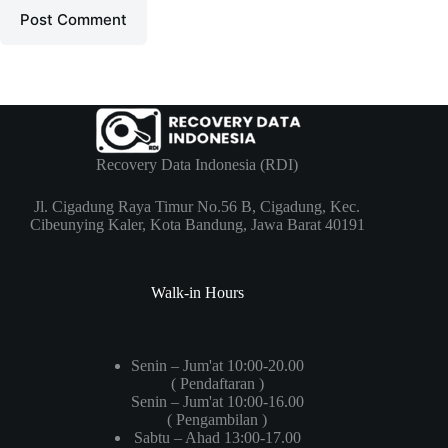
Post Comment
Recovery Data Indonesia (RDI)
Jl. Cigadung Raya Timur No.56 B, Cigadung, Kec.
Cibeunying Kaler, Kota Bandung, Jawa Barat 40191
Walk-in Hours
Senin – Jum'at 10:00-20.00
( Pendaftaran )
Senin – Jum'at 10:00-16.00
( Pengambilan )
Sabtu – Ahad 13:00-17.00