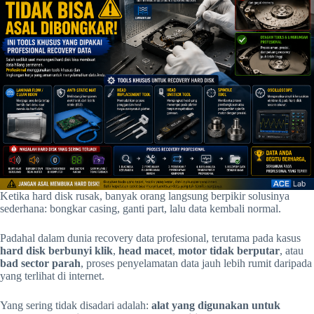
Ketika hard disk rusak, banyak orang langsung berpikir solusinya
sederhana: bongkar casing, ganti part, lalu data kembali normal.
Padahal dalam dunia recovery data profesional, terutama pada kasus
hard disk berbunyi klik
,
head macet
,
motor tidak berputar
, atau
bad sector parah
, proses penyelamatan data jauh lebih rumit daripada
yang terlihat di internet.
Yang sering tidak disadari adalah:
alat yang digunakan untuk