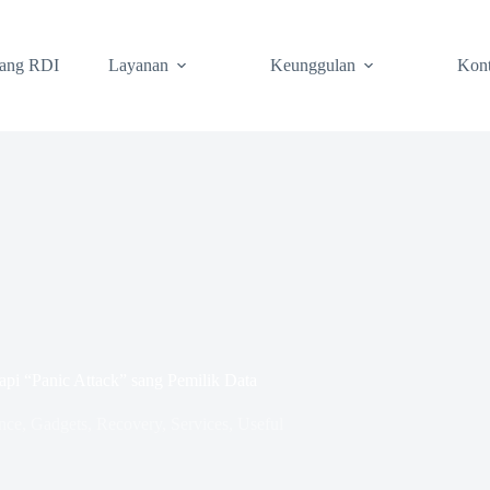
tang RDI
Layanan
Keunggulan
Kon
pi “Panic Attack” sang Pemilik Data
nce
,
Gadgets
,
Recovery
,
Services
,
Useful