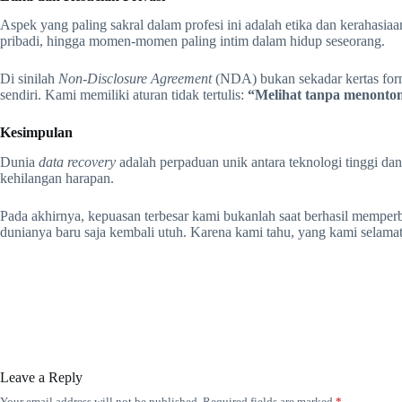
Aspek yang paling sakral dalam profesi ini adalah etika dan kerahasia
pribadi, hingga momen-momen paling intim dalam hidup seseorang.
Di sinilah
Non-Disclosure Agreement
(NDA) bukan sekadar kertas formal
sendiri. Kami memiliki aturan tidak tertulis:
“Melihat tanpa menonto
Kesimpulan
Dunia
data recovery
adalah perpaduan unik antara teknologi tinggi d
kehilangan harapan.
Pada akhirnya, kepuasan terbesar kami bukanlah saat berhasil memper
dunianya baru saja kembali utuh. Karena kami tahu, yang kami selamat
Leave a Reply
Your email address will not be published.
Required fields are marked
*