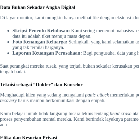
Data Bukan Sekadar Angka Digital
Di layar monitor, kami mungkin hanya melihat file dengan ekstensi .docx
Skripsi Penentu Kelulusan:
Kami sering menemui mahasiswa 
data itu adalah tiket menuju masa depan.
Foto Kenangan Keluarga:
Seringkali, yang kami selamatkan ad
yang tak ternilai harganya.
Laporan Keuangan Perusahaan:
Bagi pengusaha, data yang h
Saat perangkat mereka rusak, yang terjadi bukan sekadar kerusakan per
tengah badai.
Teknisi sebagai “Dokter” dan Konselor
Menghadapi klien yang sedang mengalami
panic attack
memerlukan pen
recovery
harus mampu berkomunikasi dengan empati.
Kami belajar untuk tidak langsung bicara teknis tentang
head crash
at
proses penyembuhan mental mereka. Kami bertindak layaknya paramedi
ada.
Etika dan Kesucian Privasi