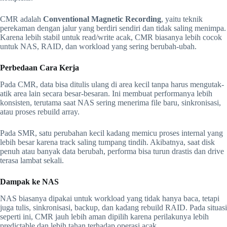
CMR adalah
Conventional Magnetic Recording
, yaitu teknik
perekaman dengan jalur yang berdiri sendiri dan tidak saling menimpa.
Karena lebih stabil untuk read/write acak, CMR biasanya lebih cocok
untuk NAS, RAID, dan workload yang sering berubah-ubah.
Perbedaan Cara Kerja
Pada CMR, data bisa ditulis ulang di area kecil tanpa harus mengutak-
atik area lain secara besar-besaran. Ini membuat performanya lebih
konsisten, terutama saat NAS sering menerima file baru, sinkronisasi,
atau proses rebuild array.
Pada SMR, satu perubahan kecil kadang memicu proses internal yang
lebih besar karena track saling tumpang tindih. Akibatnya, saat disk
penuh atau banyak data berubah, performa bisa turun drastis dan drive
terasa lambat sekali.
Dampak ke NAS
NAS biasanya dipakai untuk workload yang tidak hanya baca, tetapi
juga tulis, sinkronisasi, backup, dan kadang rebuild RAID. Pada situasi
seperti ini, CMR jauh lebih aman dipilih karena perilakunya lebih
predictable dan lebih tahan terhadap operasi acak.