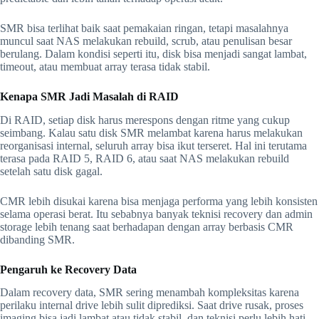
SMR bisa terlihat baik saat pemakaian ringan, tetapi masalahnya
muncul saat NAS melakukan rebuild, scrub, atau penulisan besar
berulang. Dalam kondisi seperti itu, disk bisa menjadi sangat lambat,
timeout, atau membuat array terasa tidak stabil.
Kenapa SMR Jadi Masalah di RAID
Di RAID, setiap disk harus merespons dengan ritme yang cukup
seimbang. Kalau satu disk SMR melambat karena harus melakukan
reorganisasi internal, seluruh array bisa ikut terseret. Hal ini terutama
terasa pada RAID 5, RAID 6, atau saat NAS melakukan rebuild
setelah satu disk gagal.
CMR lebih disukai karena bisa menjaga performa yang lebih konsisten
selama operasi berat. Itu sebabnya banyak teknisi recovery dan admin
storage lebih tenang saat berhadapan dengan array berbasis CMR
dibanding SMR.
Pengaruh ke Recovery Data
Dalam recovery data, SMR sering menambah kompleksitas karena
perilaku internal drive lebih sulit diprediksi. Saat drive rusak, proses
imaging bisa jadi lambat atau tidak stabil, dan teknisi perlu lebih hati-