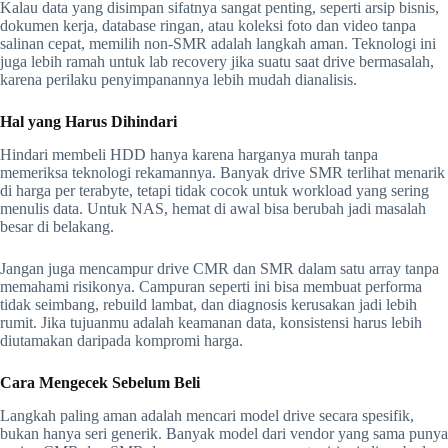
Kalau data yang disimpan sifatnya sangat penting, seperti arsip bisnis,
dokumen kerja, database ringan, atau koleksi foto dan video tanpa
salinan cepat, memilih non-SMR adalah langkah aman. Teknologi ini
juga lebih ramah untuk lab recovery jika suatu saat drive bermasalah,
karena perilaku penyimpanannya lebih mudah dianalisis.
Hal yang Harus Dihindari
Hindari membeli HDD hanya karena harganya murah tanpa
memeriksa teknologi rekamannya. Banyak drive SMR terlihat menarik
di harga per terabyte, tetapi tidak cocok untuk workload yang sering
menulis data. Untuk NAS, hemat di awal bisa berubah jadi masalah
besar di belakang.
Jangan juga mencampur drive CMR dan SMR dalam satu array tanpa
memahami risikonya. Campuran seperti ini bisa membuat performa
tidak seimbang, rebuild lambat, dan diagnosis kerusakan jadi lebih
rumit. Jika tujuanmu adalah keamanan data, konsistensi harus lebih
diutamakan daripada kompromi harga.
Cara Mengecek Sebelum Beli
Langkah paling aman adalah mencari model drive secara spesifik,
bukan hanya seri generik. Banyak model dari vendor yang sama punya