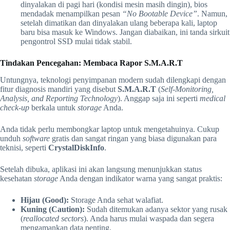
dinyalakan di pagi hari (kondisi mesin masih dingin), bios
mendadak menampilkan pesan
“No Bootable Device”
. Namun,
setelah dimatikan dan dinyalakan ulang beberapa kali, laptop
baru bisa masuk ke Windows. Jangan diabaikan, ini tanda sirkuit
pengontrol SSD mulai tidak stabil.
Tindakan Pencegahan: Membaca Rapor S.M.A.R.T
Untungnya, teknologi penyimpanan modern sudah dilengkapi dengan
fitur diagnosis mandiri yang disebut
S.M.A.R.T
(
Self-Monitoring,
Analysis, and Reporting Technology
). Anggap saja ini seperti
medical
check-up
berkala untuk
storage
Anda.
Anda tidak perlu membongkar laptop untuk mengetahuinya. Cukup
unduh
software
gratis dan sangat ringan yang biasa digunakan para
teknisi, seperti
CrystalDiskInfo
.
Setelah dibuka, aplikasi ini akan langsung menunjukkan status
kesehatan
storage
Anda dengan indikator warna yang sangat praktis:
Hijau (Good):
Storage Anda sehat walafiat.
Kuning (Caution):
Sudah ditemukan adanya sektor yang rusak
(
reallocated sectors
). Anda harus mulai waspada dan segera
mengamankan data penting.