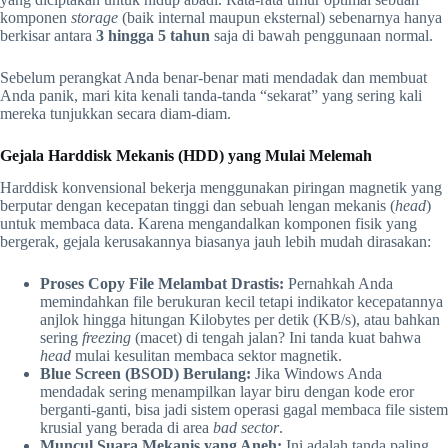
komponen
storage
(baik internal maupun eksternal) sebenarnya hanya
berkisar antara
3 hingga 5 tahun
saja di bawah penggunaan normal.
Sebelum perangkat Anda benar-benar mati mendadak dan membuat
Anda panik, mari kita kenali tanda-tanda “sekarat” yang sering kali
mereka tunjukkan secara diam-diam.
Gejala Harddisk Mekanis (HDD) yang Mulai Melemah
Harddisk konvensional bekerja menggunakan piringan magnetik yang
berputar dengan kecepatan tinggi dan sebuah lengan mekanis (
head
)
untuk membaca data. Karena mengandalkan komponen fisik yang
bergerak, gejala kerusakannya biasanya jauh lebih mudah dirasakan:
Proses Copy File Melambat Drastis:
Pernahkah Anda
memindahkan file berukuran kecil tetapi indikator kecepatannya
anjlok hingga hitungan Kilobytes per detik (KB/s), atau bahkan
sering
freezing
(macet) di tengah jalan? Ini tanda kuat bahwa
head
mulai kesulitan membaca sektor magnetik.
Blue Screen (BSOD) Berulang:
Jika Windows Anda
mendadak sering menampilkan layar biru dengan kode eror
berganti-ganti, bisa jadi sistem operasi gagal membaca file sistem
krusial yang berada di area
bad sector
.
Muncul Suara Mekanis yang Aneh:
Ini adalah tanda paling