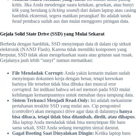
kritis. Jika Anda mendengar suara ketukan, gesekan, atau bunyi
klik
yang berulang (
clicking sound
) dari dalam laptop atau casing
harddisk eksternal, segera matikan perangkat! Itu adalah tanda
head
pembaca sudah aus dan mulai menggores piringan data.
Gejala Solid State Drive (SSD) yang Mulai Sekarat
Berbeda dengan harddisk, SSD menyimpan data di dalam cip sirkuit
elektronik (NAND Flash). Karena tidak memiliki komponen yang
berputar, SSD tidak akan mengeluarkan suara atau getaran saat rusak.
Gejalanya jauh lebih “sunyi” namun mematikan:
File Mendadak Corrupt:
Anda yakin kemarin malam sudah
menyimpan dokumen kerja dengan benar, tetapi keesokan
harinya file tersebut tidak bisa dibuka dan muncul eror
corrupted
. Ini indikasi bahwa sel-sel memori pada SSD mulai
kehilangan kemampuannya untuk menahan daya tampung data.
Sistem Terkunci Menjadi Read-Only:
Ini adalah mekanisme
pertahanan terakhir SSD yang mulai aus. Cip pengontrol
(
controller
) akan mengunci drive agar data di dalamnya
hanya
bisa dibaca, tetapi tidak bisa ditambah, diedit, atau dihapus
.
Jika laptop Anda mendadak tidak bisa menyimpan file baru
sama sekali, SSD Anda sedang mengirim sinyal darurat.
Gagal Booting Saat Dinyalakan Dingin:
Ketika laptop baru