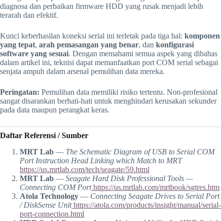
diagnosa dan perbaikan firmware HDD yang rusak menjadi lebih
terarah dan efektif.
Kunci keberhasilan koneksi serial ini terletak pada tiga hal:
komponen
yang tepat
,
arah pemasangan yang benar
, dan
konfigurasi
software yang sesuai
. Dengan memahami semua aspek yang dibahas
dalam artikel ini, teknisi dapat memanfaatkan port COM serial sebagai
senjata ampuh dalam arsenal pemulihan data mereka.
Peringatan:
Pemulihan data memiliki risiko tertentu. Non-profesional
sangat disarankan berhati-hati untuk menghindari kerusakan sekunder
pada data maupun perangkat keras.
Daftar Referensi / Sumber
MRT Lab
—
The Schematic Diagram of USB to Serial COM
Port Instruction Head Linking which Match to MRT
https://us.mrtlab.com/tech/seagate/59.html
MRT Lab
—
Seagate Hard Disk Professional Tools —
Connecting COM Port
https://us.mrtlab.com/mrtbook/sgtres.htm
Atola Technology
—
Connecting Seagate Drives to Serial Port
/ DiskSense Unit
https://atola.com/products/insight/manual/serial-
port-connection.html