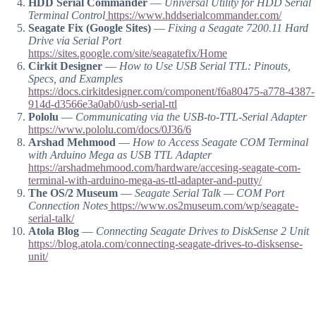
HDD Serial Commander
—
Universal Utility for HDD Serial
Terminal Control
https://www.hddserialcommander.com/
Seagate Fix (Google Sites)
—
Fixing a Seagate 7200.11 Hard
Drive via Serial Port
https://sites.google.com/site/seagatefix/Home
Cirkit Designer
—
How to Use USB Serial TTL: Pinouts,
Specs, and Examples
https://docs.cirkitdesigner.com/component/f6a80475-a778-4387-
914d-d3566e3a0ab0/usb-serial-ttl
Pololu
—
Communicating via the USB-to-TTL-Serial Adapter
https://www.pololu.com/docs/0J36/6
Arshad Mehmood
—
How to Access Seagate COM Terminal
with Arduino Mega as USB TTL Adapter
https://arshadmehmood.com/hardware/accesing-seagate-com-
terminal-with-arduino-mega-as-ttl-adapter-and-putty/
The OS/2 Museum
—
Seagate Serial Talk — COM Port
Connection Notes
https://www.os2museum.com/wp/seagate-
serial-talk/
Atola Blog
—
Connecting Seagate Drives to DiskSense 2 Unit
https://blog.atola.com/connecting-seagate-drives-to-disksense-
unit/