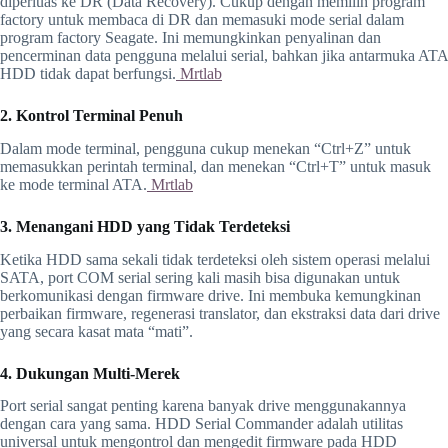
diperluas ke DR (Data Recovery). Cukup dengan memilih program
factory untuk membaca di DR dan memasuki mode serial dalam
program factory Seagate. Ini memungkinkan penyalinan dan
pencerminan data pengguna melalui serial, bahkan jika antarmuka ATA
HDD tidak dapat berfungsi.
Mrtlab
2. Kontrol Terminal Penuh
Dalam mode terminal, pengguna cukup menekan “Ctrl+Z” untuk
memasukkan perintah terminal, dan menekan “Ctrl+T” untuk masuk
ke mode terminal ATA.
Mrtlab
3. Menangani HDD yang Tidak Terdeteksi
Ketika HDD sama sekali tidak terdeteksi oleh sistem operasi melalui
SATA, port COM serial sering kali masih bisa digunakan untuk
berkomunikasi dengan firmware drive. Ini membuka kemungkinan
perbaikan firmware, regenerasi translator, dan ekstraksi data dari drive
yang secara kasat mata “mati”.
4. Dukungan Multi-Merek
Port serial sangat penting karena banyak drive menggunakannya
dengan cara yang sama. HDD Serial Commander adalah utilitas
universal untuk mengontrol dan mengedit firmware pada HDD