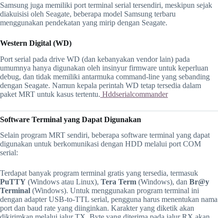
Samsung juga memiliki port terminal serial tersendiri, meskipun sejak
diakuisisi oleh Seagate, beberapa model Samsung terbaru
menggunakan pendekatan yang mirip dengan Seagate.
Western Digital (WD)
Port serial pada drive WD (dan kebanyakan vendor lain) pada
umumnya hanya digunakan oleh insinyur firmware untuk keperluan
debug, dan tidak memiliki antarmuka command-line yang sebanding
dengan Seagate. Namun kepala perintah WD tetap tersedia dalam
paket MRT untuk kasus tertentu.
Hddserialcommander
Software Terminal yang Dapat Digunakan
Selain program MRT sendiri, beberapa software terminal yang dapat
digunakan untuk berkomunikasi dengan HDD melalui port COM
serial:
Terdapat banyak program terminal gratis yang tersedia, termasuk
PuTTY
(Windows atau Linux),
Tera Term
(Windows), dan
Br@y
Terminal
(Windows). Untuk menggunakan program terminal ini
dengan adapter USB-to-TTL serial, pengguna harus menentukan nama
port dan baud rate yang diinginkan. Karakter yang diketik akan
dikirimkan melalui jalur TX. Byte yang diterima pada jalur RX akan