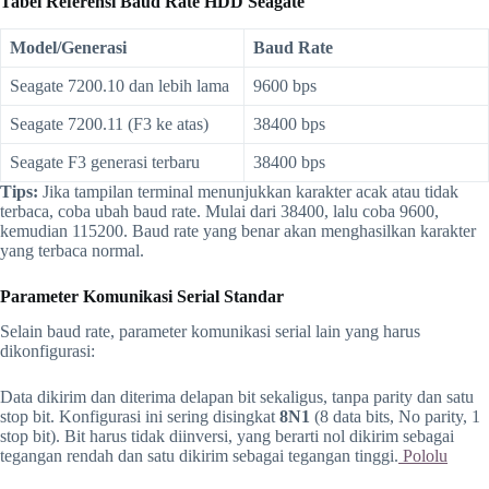
Tabel Referensi Baud Rate HDD Seagate
Model/Generasi
Baud Rate
Seagate 7200.10 dan lebih lama
9600 bps
Seagate 7200.11 (F3 ke atas)
38400 bps
Seagate F3 generasi terbaru
38400 bps
Tips:
Jika tampilan terminal menunjukkan karakter acak atau tidak
terbaca, coba ubah baud rate. Mulai dari 38400, lalu coba 9600,
kemudian 115200. Baud rate yang benar akan menghasilkan karakter
yang terbaca normal.
Parameter Komunikasi Serial Standar
Selain baud rate, parameter komunikasi serial lain yang harus
dikonfigurasi:
Data dikirim dan diterima delapan bit sekaligus, tanpa parity dan satu
stop bit. Konfigurasi ini sering disingkat
8N1
(8 data bits, No parity, 1
stop bit). Bit harus tidak diinversi, yang berarti nol dikirim sebagai
tegangan rendah dan satu dikirim sebagai tegangan tinggi.
Pololu