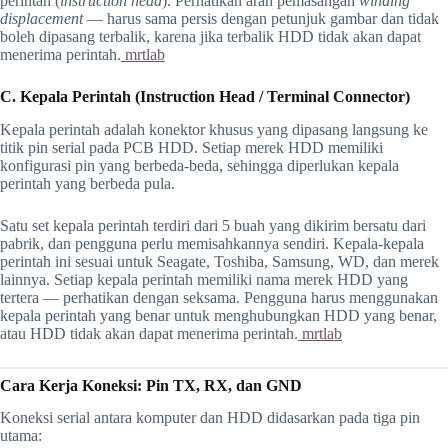
perintah (
instruction head
). Perhatikan arah pemasangan
winding
displacement
— harus sama persis dengan petunjuk gambar dan tidak
boleh dipasang terbalik, karena jika terbalik HDD tidak akan dapat
menerima perintah.
mrtlab
C. Kepala Perintah (Instruction Head / Terminal Connector)
Kepala perintah adalah konektor khusus yang dipasang langsung ke
titik pin serial pada PCB HDD. Setiap merek HDD memiliki
konfigurasi pin yang berbeda-beda, sehingga diperlukan kepala
perintah yang berbeda pula.
Satu set kepala perintah terdiri dari 5 buah yang dikirim bersatu dari
pabrik, dan pengguna perlu memisahkannya sendiri. Kepala-kepala
perintah ini sesuai untuk Seagate, Toshiba, Samsung, WD, dan merek
lainnya. Setiap kepala perintah memiliki nama merek HDD yang
tertera — perhatikan dengan seksama. Pengguna harus menggunakan
kepala perintah yang benar untuk menghubungkan HDD yang benar,
atau HDD tidak akan dapat menerima perintah.
mrtlab
Cara Kerja Koneksi: Pin TX, RX, dan GND
Koneksi serial antara komputer dan HDD didasarkan pada tiga pin
utama: