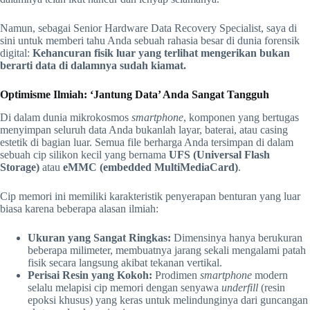
Namun, sebagai Senior Hardware Data Recovery Specialist, saya di
sini untuk memberi tahu Anda sebuah rahasia besar di dunia forensik
digital:
Kehancuran fisik luar yang terlihat mengerikan bukan
berarti data di dalamnya sudah kiamat.
Optimisme Ilmiah: ‘Jantung Data’ Anda Sangat Tangguh
Di dalam dunia mikrokosmos
smartphone
, komponen yang bertugas
menyimpan seluruh data Anda bukanlah layar, baterai, atau casing
estetik di bagian luar. Semua file berharga Anda tersimpan di dalam
sebuah cip silikon kecil yang bernama
UFS (Universal Flash
Storage)
atau
eMMC (embedded MultiMediaCard)
.
Cip memori ini memiliki karakteristik penyerapan benturan yang luar
biasa karena beberapa alasan ilmiah:
Ukuran yang Sangat Ringkas:
Dimensinya hanya berukuran
beberapa milimeter, membuatnya jarang sekali mengalami patah
fisik secara langsung akibat tekanan vertikal.
Perisai Resin yang Kokoh:
Prodimen
smartphone
modern
selalu melapisi cip memori dengan senyawa
underfill
(resin
epoksi khusus) yang keras untuk melindunginya dari guncangan