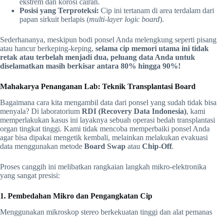
ekstrem dan korosi cairan.
Posisi yang Terproteksi:
Cip ini tertanam di area terdalam dari
papan sirkuit berlapis (
multi-layer logic board
).
Sederhananya, meskipun bodi ponsel Anda melengkung seperti pisang
atau hancur berkeping-keping,
selama cip memori utama ini tidak
retak atau terbelah menjadi dua, peluang data Anda untuk
diselamatkan masih berkisar antara 80% hingga 90%!
Mahakarya Penanganan Lab: Teknik Transplantasi Board
Bagaimana cara kita mengambil data dari ponsel yang sudah tidak bisa
menyala? Di laboratorium
RDI (Recovery Data Indonesia)
, kami
memperlakukan kasus ini layaknya sebuah operasi bedah transplantasi
organ tingkat tinggi. Kami tidak mencoba memperbaiki ponsel Anda
agar bisa dipakai mengetik kembali, melainkan melakukan evakuasi
data menggunakan metode
Board Swap
atau
Chip-Off
.
Proses canggih ini melibatkan rangkaian langkah mikro-elektronika
yang sangat presisi:
1. Pembedahan Mikro dan Pengangkatan Cip
Menggunakan mikroskop stereo berkekuatan tinggi dan alat pemanas