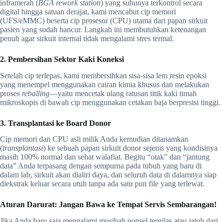
inframerah (
BGA rework station
) yang suhunya terkontrol secara
digital hingga satuan derajat, kami mencabut cip memori
(UFS/eMMC) beserta cip prosesor (CPU) utama dari papan sirkuit
pasien yang sudah hancur. Langkah ini membutuhkan ketenangan
penuh agar sirkuit internal tidak mengalami stres termal.
2. Pembersihan Sektor Kaki Koneksi
Setelah cip terlepas, kami membersihkan sisa-sisa lem resin epoksi
yang menempel menggunakan cairan kimia khusus dan melakukan
proses
reballing
—yaitu mencetak ulang ratusan titik kaki timah
mikroskopis di bawah cip menggunakan cetakan baja berpresisi tinggi.
3. Transplantasi ke Board Donor
Cip memori dan CPU asli milik Anda kemudian ditanamkan
(
transplantasi
) ke sebuah papan sirkuit donor sejenis yang kondisinya
masih 100% normal dan sehat walafiat. Begitu “otak” dan “jantung
data” Anda terpasang dengan sempurna pada tubuh yang baru di
dalam lab, sirkuit akan dialiri daya, dan seluruh data di dalamnya siap
diekstrak keluar secara utuh tanpa ada satu pun file yang terlewat.
Aturan Darurat: Jangan Bawa ke Tempat Servis Sembarangan!
Jika Anda baru saja mengalami musibah ponsel tergilas atau jatuh dari