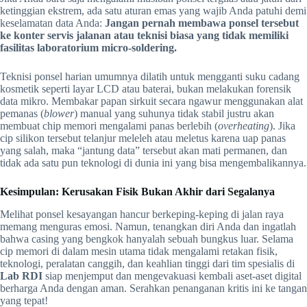
ketinggian ekstrem, ada satu aturan emas yang wajib Anda patuhi demi
keselamatan data Anda:
Jangan pernah membawa ponsel tersebut
ke konter servis jalanan atau teknisi biasa yang tidak memiliki
fasilitas laboratorium micro-soldering.
Teknisi ponsel harian umumnya dilatih untuk mengganti suku cadang
kosmetik seperti layar LCD atau baterai, bukan melakukan forensik
data mikro. Membakar papan sirkuit secara ngawur menggunakan alat
pemanas (
blower
) manual yang suhunya tidak stabil justru akan
membuat chip memori mengalami panas berlebih (
overheating
). Jika
cip silikon tersebut telanjur meleleh atau meletus karena uap panas
yang salah, maka “jantung data” tersebut akan mati permanen, dan
tidak ada satu pun teknologi di dunia ini yang bisa mengembalikannya.
Kesimpulan: Kerusakan Fisik Bukan Akhir dari Segalanya
Melihat ponsel kesayangan hancur berkeping-keping di jalan raya
memang menguras emosi. Namun, tenangkan diri Anda dan ingatlah
bahwa casing yang bengkok hanyalah sebuah bungkus luar. Selama
cip memori di dalam mesin utama tidak mengalami retakan fisik,
teknologi, peralatan canggih, dan keahlian tinggi dari tim spesialis di
Lab RDI
siap menjemput dan mengevakuasi kembali aset-aset digital
berharga Anda dengan aman. Serahkan penanganan kritis ini ke tangan
yang tepat!