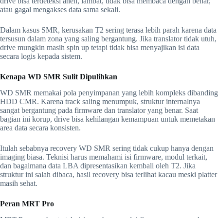
drive bisa terdeteksi aneh, lambat, tidak bisa membaca dengan benar,
atau gagal mengakses data sama sekali.
Dalam kasus SMR, kerusakan T2 sering terasa lebih parah karena data
tersusun dalam zona yang saling bergantung. Jika translator tidak utuh,
drive mungkin masih spin up tetapi tidak bisa menyajikan isi data
secara logis kepada sistem.
Kenapa WD SMR Sulit Dipulihkan
WD SMR memakai pola penyimpanan yang lebih kompleks dibanding
HDD CMR. Karena track saling menumpuk, struktur internalnya
sangat bergantung pada firmware dan translator yang benar. Saat
bagian ini korup, drive bisa kehilangan kemampuan untuk memetakan
area data secara konsisten.
Itulah sebabnya recovery WD SMR sering tidak cukup hanya dengan
imaging biasa. Teknisi harus memahami isi firmware, modul terkait,
dan bagaimana data LBA dipresentasikan kembali oleh T2. Jika
struktur ini salah dibaca, hasil recovery bisa terlihat kacau meski platter
masih sehat.
Peran MRT Pro