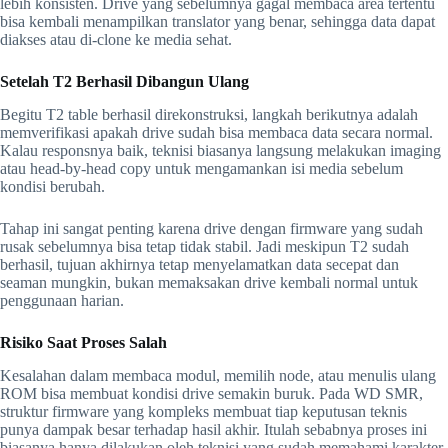
lebih konsisten. Drive yang sebelumnya gagal membaca area tertentu
bisa kembali menampilkan translator yang benar, sehingga data dapat
diakses atau di-clone ke media sehat.
Setelah T2 Berhasil Dibangun Ulang
Begitu T2 table berhasil direkonstruksi, langkah berikutnya adalah
memverifikasi apakah drive sudah bisa membaca data secara normal.
Kalau responsnya baik, teknisi biasanya langsung melakukan imaging
atau head-by-head copy untuk mengamankan isi media sebelum
kondisi berubah.
Tahap ini sangat penting karena drive dengan firmware yang sudah
rusak sebelumnya bisa tetap tidak stabil. Jadi meskipun T2 sudah
berhasil, tujuan akhirnya tetap menyelamatkan data secepat dan
seaman mungkin, bukan memaksakan drive kembali normal untuk
penggunaan harian.
Risiko Saat Proses Salah
Kesalahan dalam membaca modul, memilih node, atau menulis ulang
ROM bisa membuat kondisi drive semakin buruk. Pada WD SMR,
struktur firmware yang kompleks membuat tiap keputusan teknis
punya dampak besar terhadap hasil akhir. Itulah sebabnya proses ini
biasanya hanya dilakukan oleh teknisi yang sudah memahami karakter