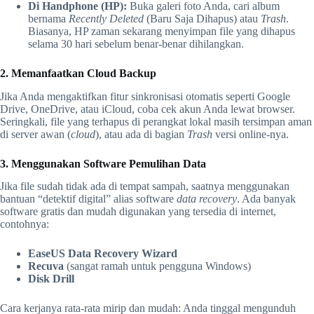
Di Handphone (HP):
Buka galeri foto Anda, cari album
bernama
Recently Deleted
(Baru Saja Dihapus) atau
Trash
.
Biasanya, HP zaman sekarang menyimpan file yang dihapus
selama 30 hari sebelum benar-benar dihilangkan.
2. Memanfaatkan Cloud Backup
Jika Anda mengaktifkan fitur sinkronisasi otomatis seperti Google
Drive, OneDrive, atau iCloud, coba cek akun Anda lewat browser.
Seringkali, file yang terhapus di perangkat lokal masih tersimpan aman
di server awan (
cloud
), atau ada di bagian
Trash
versi online-nya.
3. Menggunakan Software Pemulihan Data
Jika file sudah tidak ada di tempat sampah, saatnya menggunakan
bantuan “detektif digital” alias software
data recovery
. Ada banyak
software gratis dan mudah digunakan yang tersedia di internet,
contohnya:
EaseUS Data Recovery Wizard
Recuva
(sangat ramah untuk pengguna Windows)
Disk Drill
Cara kerjanya rata-rata mirip dan mudah: Anda tinggal mengunduh