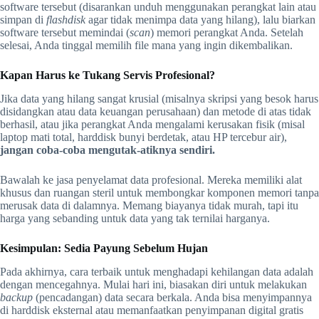
software tersebut (disarankan unduh menggunakan perangkat lain atau
simpan di
flashdisk
agar tidak menimpa data yang hilang), lalu biarkan
software tersebut memindai (
scan
) memori perangkat Anda. Setelah
selesai, Anda tinggal memilih file mana yang ingin dikembalikan.
Kapan Harus ke Tukang Servis Profesional?
Jika data yang hilang sangat krusial (misalnya skripsi yang besok harus
disidangkan atau data keuangan perusahaan) dan metode di atas tidak
berhasil, atau jika perangkat Anda mengalami kerusakan fisik (misal
laptop mati total, harddisk bunyi berdetak, atau HP tercebur air),
jangan coba-coba mengutak-atiknya sendiri.
Bawalah ke jasa penyelamat data profesional. Mereka memiliki alat
khusus dan ruangan steril untuk membongkar komponen memori tanpa
merusak data di dalamnya. Memang biayanya tidak murah, tapi itu
harga yang sebanding untuk data yang tak ternilai harganya.
Kesimpulan: Sedia Payung Sebelum Hujan
Pada akhirnya, cara terbaik untuk menghadapi kehilangan data adalah
dengan mencegahnya. Mulai hari ini, biasakan diri untuk melakukan
backup
(pencadangan) data secara berkala. Anda bisa menyimpannya
di harddisk eksternal atau memanfaatkan penyimpanan digital gratis