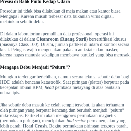
Presisi di Balik Pintu Kedap Udara
Prosedur ini tidak bisa dilakukan di meja makan atau kantor biasa.
Mengapa? Karena musuh terbesar data bukanlah virus digital,
melainkan sebutir debu.
Di dalam laboratorium pemulihan data profesional, operasi ini
dilakukan di dalam
Cleanroom (Ruang Steril)
bersertifikasi khusus
(biasanya Class 100). Di sini, jumlah partikel di udara dikontrol secara
ketat. Petugas wajib mengenakan pakaian anti-statis dan masker,
karena napas manusia sekalipun membawa partikel yang bisa merusak.
Mengapa Debu Menjadi “Peluru”?
Mungkin terdengar berlebihan, namun secara teknis, sebutir debu bagi
HDD adalah bencana katastrofik. Saat piringan (platter) berputar pada
kecepatan ribuan RPM,
head
pembaca melayang di atas bantalan
udara tipis.
Jika sebutir debu masuk ke celah sempit tersebut, ia akan terhantam
oleh piringan yang berputar kencang dan berubah menjadi “peluru”
mikroskopis. Partikel ini akan menggores permukaan magnetik
(permukaan piringan), menciptakan
bad sector
permanen, atau yang
lebih parah:
Head Crash
. Begitu permukaan piringan tergores parah,