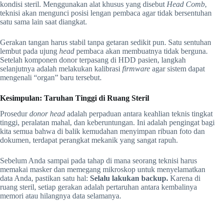
kondisi steril. Menggunakan alat khusus yang disebut
Head Comb
,
teknisi akan mengunci posisi lengan pembaca agar tidak bersentuhan
satu sama lain saat diangkat.
Gerakan tangan harus stabil tanpa getaran sedikit pun. Satu sentuhan
lembut pada ujung
head
pembaca akan membuatnya tidak berguna.
Setelah komponen donor terpasang di HDD pasien, langkah
selanjutnya adalah melakukan kalibrasi
firmware
agar sistem dapat
mengenali “organ” baru tersebut.
Kesimpulan: Taruhan Tinggi di Ruang Steril
Prosedur
donor head
adalah perpaduan antara keahlian teknis tingkat
tinggi, peralatan mahal, dan keberuntungan. Ini adalah pengingat bagi
kita semua bahwa di balik kemudahan menyimpan ribuan foto dan
dokumen, terdapat perangkat mekanik yang sangat rapuh.
Sebelum Anda sampai pada tahap di mana seorang teknisi harus
memakai masker dan memegang mikroskop untuk menyelamatkan
data Anda, pastikan satu hal:
Selalu lakukan backup.
Karena di
ruang steril, setiap gerakan adalah pertaruhan antara kembalinya
memori atau hilangnya data selamanya.