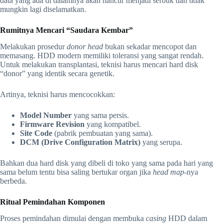
data yang ada di dalamnya akan hancur menjadi serbuk dan tidak
mungkin lagi diselamatkan.
Rumitnya Mencari “Saudara Kembar”
Melakukan prosedur
donor head
bukan sekadar mencopot dan
memasang. HDD modern memiliki toleransi yang sangat rendah.
Untuk melakukan transplantasi, teknisi harus mencari hard disk
“donor” yang identik secara genetik.
Artinya, teknisi harus mencocokkan:
Model Number
yang sama persis.
Firmware Revision
yang kompatibel.
Site Code
(pabrik pembuatan yang sama).
DCM (Drive Configuration Matrix)
yang serupa.
Bahkan dua hard disk yang dibeli di toko yang sama pada hari yang
sama belum tentu bisa saling bertukar organ jika
head map
-nya
berbeda.
Ritual Pemindahan Komponen
Proses pemindahan dimulai dengan membuka
casing
HDD dalam