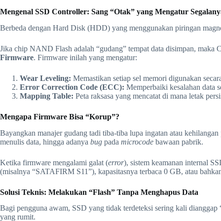
Mengenal SSD Controller: Sang “Otak” yang Mengatur Segalany
Berbeda dengan Hard Disk (HDD) yang menggunakan piringan magnetik
Jika chip NAND Flash adalah “gudang” tempat data disimpan, maka Co
Firmware
. Firmware inilah yang mengatur:
Wear Leveling:
Memastikan setiap sel memori digunakan secara 
Error Correction Code (ECC):
Memperbaiki kesalahan data se
Mapping Table:
Peta raksasa yang mencatat di mana letak persi
Mengapa Firmware Bisa “Korup”?
Bayangkan manajer gudang tadi tiba-tiba lupa ingatan atau kehilanga
menulis data, hingga adanya
bug
pada
microcode
bawaan pabrik.
Ketika firmware mengalami galat (
error
), sistem keamanan internal SS
(misalnya “SATAFIRM S11”), kapasitasnya terbaca 0 GB, atau bahkan ti
Solusi Teknis: Melakukan “Flash” Tanpa Menghapus Data
Bagi pengguna awam, SSD yang tidak terdeteksi sering kali dianggap 
yang rumit.