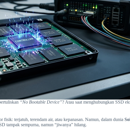
bertuliskan
“No Bootable Device”
? Atau saat menghubungkan SSD ekst
fisik: terjatuh, terendam air, atau kepanasan. Namun, dalam dunia
So
k SSD tampak sempurna, namun “jiwanya” hilang.