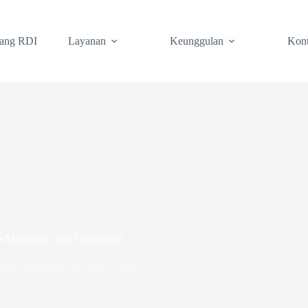
tang RDI
Layanan
Keunggulan
Kon
a Mendadak Tak Terdeteksi?
ets
,
Recovery
,
Services
,
Useful