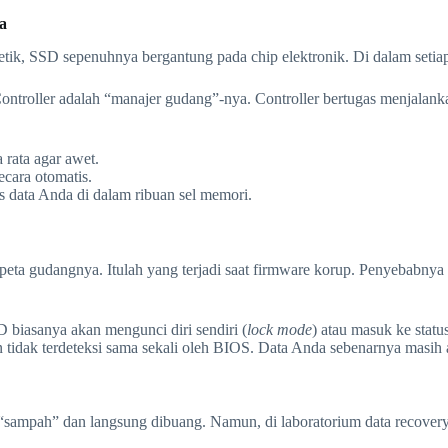
a
, SSD sepenuhnya bergantung pada chip elektronik. Di dalam setiap
ntroller adalah “manajer gudang”-nya. Controller bertugas menjalank
rata agar awet.
cara otomatis.
s data Anda di dalam ribuan sel memori.
n peta gudangnya. Itulah yang terjadi saat firmware korup. Penyebabn
D biasanya akan mengunci diri sendiri (
lock mode
) atau masuk ke statu
dak terdeteksi sama sekali oleh BIOS. Data Anda sebenarnya masih ada 
“sampah” dan langsung dibuang. Namun, di laboratorium data recovery,