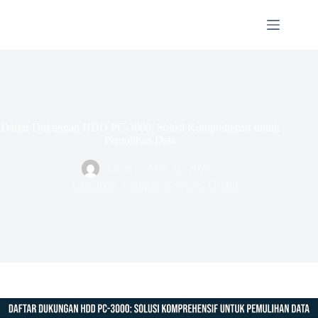
Skip
to
content
Daftar Dukungan HDD PC-3000: Solusi Komprehensif untuk
Pemulihan Data
admin
May 11, 2026
Education
,
Gadgets
,
Services
,
Useful