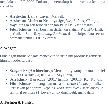
mendalam di PC-3000. Dukungan mencakup hampir semua keluarga
arsitektur:
Arsitektur Lama:
Caviar, Marvell.
Arsitektur Modern:
Keluarga
Spyglass, Palmer, Charger,
Royl
, hingga seri terbaru dengan PCB USB terintegrasi.
Fitur Khusus:
Pembersihan daftar kesalahan (P-List/G-List),
perbaikan
Slow Responding Problem
, dan dekripsi data secara
otomatis untuk HDD eksternal.
2. Seagate
Dukungan untuk Seagate mencakup seluruh lini produk legendaris
hingga model terbaru:
Seagate F3 (Architecture):
Mendukung hampir semua model
modern (Barracuda, IronWolf, SkyHawk).
Seri Klasik:
Barracuda 7200.7 hingga 7200.10 (K7, K8, dll.).
Fitur Khusus:
Penanganan masalah
Media Cache
, perbaikan
kerusakan pengontrol kepala (
Head adaptives
), serta akses ke
terminal perintah (T-Level) untuk diagnostik mendalam.
3. Toshiba & Fujitsu