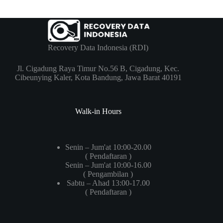
Recovery Data Indonesia (RDI)
Jl. Cigadung Raya Timur No.56 B, Cigadung, Kec.
Cibeunying Kaler, Kota Bandung, Jawa Barat 40191
Walk-in Hours
Senin – Jum'at 10:00-20.00
( Pendaftaran )
Senin – Jum'at 10:00-16.00
( Pengambilan )
Sabtu – Ahad 13:00-17.00
( Pendaftaran )