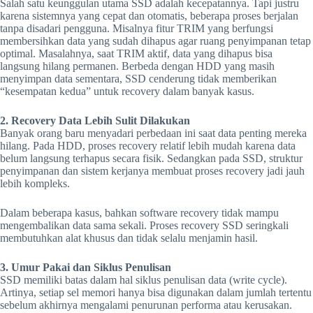
Salah satu keunggulan utama SSD adalah kecepatannya. Tapi justru
karena sistemnya yang cepat dan otomatis, beberapa proses berjalan
tanpa disadari pengguna. Misalnya fitur TRIM yang berfungsi
membersihkan data yang sudah dihapus agar ruang penyimpanan tetap
optimal. Masalahnya, saat TRIM aktif, data yang dihapus bisa
langsung hilang permanen. Berbeda dengan HDD yang masih
menyimpan data sementara, SSD cenderung tidak memberikan
“kesempatan kedua” untuk recovery dalam banyak kasus.
2. Recovery Data Lebih Sulit Dilakukan
Banyak orang baru menyadari perbedaan ini saat data penting mereka
hilang. Pada HDD, proses recovery relatif lebih mudah karena data
belum langsung terhapus secara fisik. Sedangkan pada SSD, struktur
penyimpanan dan sistem kerjanya membuat proses recovery jadi jauh
lebih kompleks.
Dalam beberapa kasus, bahkan software recovery tidak mampu
mengembalikan data sama sekali. Proses recovery SSD seringkali
membutuhkan alat khusus dan tidak selalu menjamin hasil.
3. Umur Pakai dan Siklus Penulisan
SSD memiliki batas dalam hal siklus penulisan data (write cycle).
Artinya, setiap sel memori hanya bisa digunakan dalam jumlah tertentu
sebelum akhirnya mengalami penurunan performa atau kerusakan.